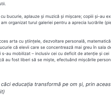
tii.
st cu bucurie, aplauze și muzică și mișcare; copiii și-au e
 am organizat turul galeriei pentru a aprecia lucrările (pi
succes arta cu științele, dezvoltare personală, matematică
curie că elevii care se concentrează mai greu în sala d
i s-au mobilizat – inclusiv cei cu deficit de atenție și cei
 că au fost liberi să se miște, efectuând mișcările person
căci educația transformă pe om și, prin aceas
t)