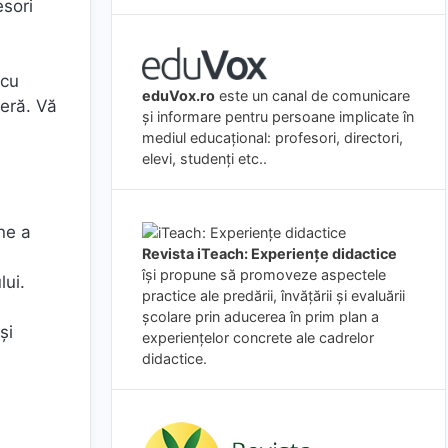
esori
 cu
eduVox.ro
este un canal de comunicare
beră. Vă
și informare pentru persoane implicate în
mediul educațional: profesori, directori,
elevi, studenți etc..
ine a
Revista iTeach: Experienţe didactice
îşi propune să promoveze aspectele
lui.
practice ale predării, învăţării şi evaluării
şcolare prin aducerea în prim plan a
și
experienţelor concrete ale cadrelor
didactice.