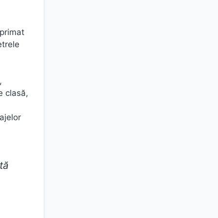
xprimat
etrele
,
e clasă,
ajelor
tă