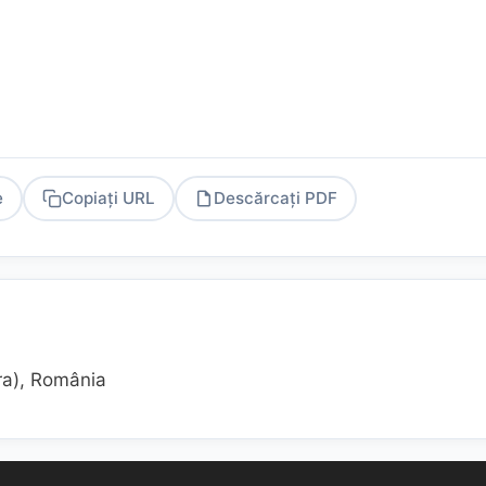
e
Copiați URL
Descărcați PDF
PDF
ra), România