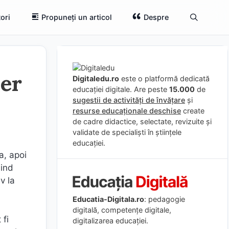
ori
Propuneți un articol
Despre
ber
Digitaledu.ro
este o platformă dedicată
educației digitale. Are peste
15.000
de
sugestii de activități de învățare
și
resurse educaționale deschise
create
de cadre didactice, selectate, revizuite și
validate de specialiști în științele
educației.
a, apoi
iind
iv la
Educatia-Digitala.ro
: pedagogie
digitală, competențe digitale,
 fi
digitalizarea educației.