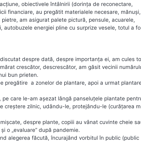
acțiune, obiectivele întâlnirii (dorința de reconectare,
icii financiare, au pregătit materialele necesare, mănuși,
 pietre, am asigurat palete pictură, pensule, acuarele,
ti, autobuzele energiei pline cu surprize vesele, totul a fo
m discutat despre dată, despre importanța ei, am cules to
umărat crescător, descrescător, am găsit vecinii numărulu
nui bun prieten.
 pregătire a zonelor de plantare, apoi a urmat plantar
de, pe care le-am așezat lângă panseluțele plantate pentr
e creștere zilnic, udându-le, protejându-le (curățarea 
mișcate, despre plante, copiii au vânat cuvinte cheie s
fel și o „evaluare” după pandemie.
nd alegerea făcută, încurajând vorbitul în public (public