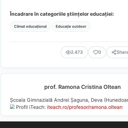
Încadrare în categoriile științelor educației:
Climat educațional
Educație outdoor
2.473
0
Shar
prof. Ramona Cristina Oltean
Școala Gimnazială Andrei Șaguna, Deva (Hunedoa
Profil iTeach:
iteach.ro/profesor/ramona.oltean