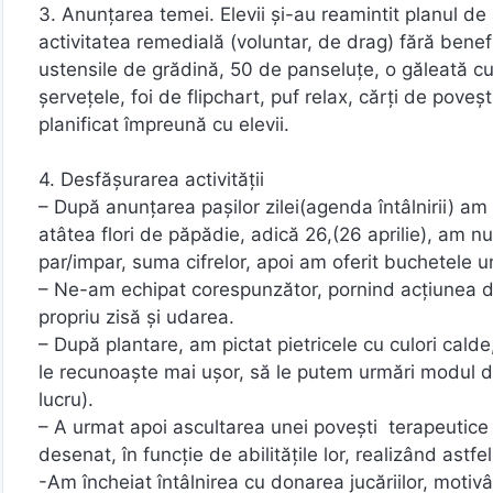
3. Anunțarea temei. Elevii și-au reamintit planul de 
activitatea remedială (voluntar, de drag) fără benef
ustensile de grădină, 50 de panseluțe, o găleată cu
șervețele, foi de flipchart, puf relax, cărți de poveș
planificat împreună cu elevii.
4. Desfășurarea activității
– După anunțarea pașilor zilei(agenda întâlnirii) a
atâtea flori de păpădie, adică 26,(26 aprilie), am n
par/impar, suma cifrelor, apoi am oferit buchetele u
– Ne-am echipat corespunzător, pornind acțiunea de
propriu zisă și udarea.
– După plantare, am pictat pietricele cu culori cal
le recunoaște mai ușor, să le putem urmări modul d
lucru).
– A urmat apoi ascultarea unei povești terapeutice 
desenat, în funcție de abilitățile lor, realizând ast
-Am încheiat întâlnirea cu donarea jucăriilor, motivâ