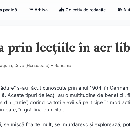
a pagină
Arhiva
Colectiv de redacție
Aut
prin lecțiile în aer li
Șaguna, Deva (Hunedoara) • România
în pădure” s-au făcut cunoscute prin anul 1904, în Germani
. Aceste tipuri de lecții au o multitudine de beneficii, f
 din „cutie”, dorind ca toți elevii să participe în mod act
în parc, în grădina bunicilor.
lți, se mișcă foarte mult, se murdăresc și explorează, pot