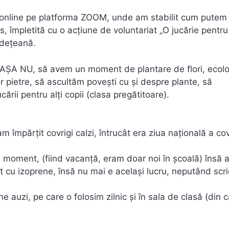
re online pe platforma ZOOM, unde am stabilit cum putem
s, împletită cu o acțiune de voluntariat „O jucărie pentru
udețeană.
u AȘA NU, să avem un moment de plantare de flori, ecol
or pietre, să ascultăm povești cu și despre plante, să
cării pentru alți copii (clasa pregătitoare).
m împărțit covrigi calzi, întrucât era ziua națională a cov
cel moment, (fiind vacanță, eram doar noi în școală) însă
t cu izoprene, însă nu mai e același lucru, neputând scri
e auzi, pe care o folosim zilnic și în sala de clasă (din 