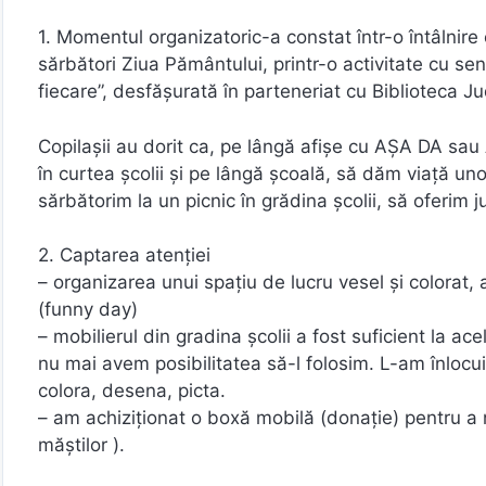
1. Momentul organizatoric-a constat într-o întâlni
sărbători Ziua Pământului, printr-o activitate cu sen
fiecare”, desfășurată în parteneriat cu Biblioteca J
Copilașii au dorit ca, pe lângă afișe cu AȘA DA sa
în curtea școlii și pe lângă școală, să dăm viață un
sărbătorim la un picnic în grădina școlii, să oferim ju
2. Captarea atenției
– organizarea unui spațiu de lucru vesel și colorat, a
(funny day)
– mobilierul din gradina școlii a fost suficient la a
nu mai avem posibilitatea să-l folosim. L-am înlocui
colora, desena, picta.
– am achiziționat o boxă mobilă (donație) pentru a n
măștilor ).