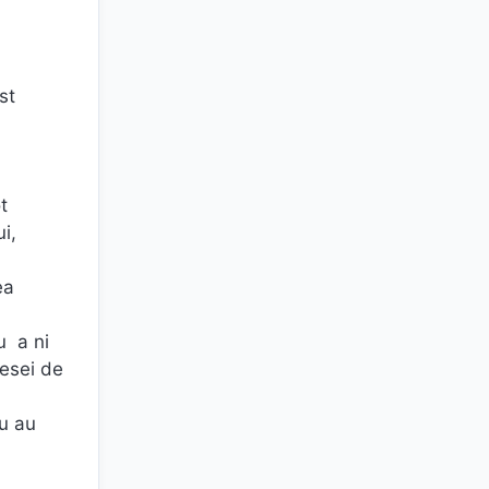
st
t
i,
ea
u a ni
mesei de
au au