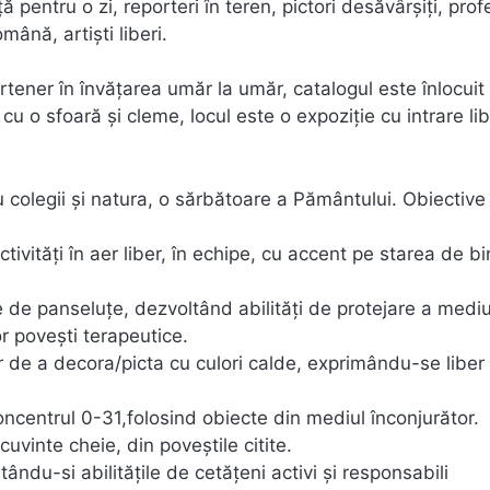
ă pentru o zi, reporteri în teren, pictori desăvârșiți, prof
mână, artiști liberi.
tener în învățarea umăr la umăr, catalogul este înlocuit
cu o sfoară și cleme, locul este o expoziție cu intrare li
colegii și natura, o sărbătoare a Pământului. Obiective
tivități în aer liber, în echipe, cu accent pe starea de b
e de panseluțe, dezvoltând abilități de protejare a mediu
r povești terapeutice.
or de a decora/picta cu culori calde, exprimându-se liber 
oncentrul 0-31,folosind obiecte din mediul înconjurător.
uvinte cheie, din poveștile citite.
tându-si abilitățile de cetățeni activi și responsabili