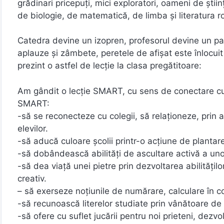
grădinari pricepuți, mici exploratori, oameni de științ
de biologie, de matematică, de limba și literatura ro
Catedra devine un izopren, profesorul devine un par
aplauze și zâmbete, peretele de afișat este înlocuit 
prezint o astfel de lecție la clasa pregătitoare:
Am gândit o lecție SMART, cu sens de conectare cu 
SMART:
-să se reconecteze cu colegii, să relaționeze, prin ac
elevilor.
-să aducă culoare școlii printr-o acțiune de plantar
-să dobândească abilități de ascultare activă a uno
-să dea viață unei pietre prin dezvoltarea abilitățil
creativ.
– să exerseze noțiunile de numărare, calculare în c
-să recunoască literelor studiate prin vânătoare de c
-să ofere cu suflet jucării pentru noi prieteni, dezvol