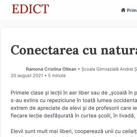
Sari
Prim
la
conținut
Conectarea cu natura 
Ramona Cristina Oltean
• Școala Gimnazială Andrei 
20 august 2021
• 5 minute
Primele clase și lecții în aer liber sau de „școală 
s-au extins cu repeziciune în toată lumea occidentală
extrem de apreciate de elevi și de profesorii care ies
fiecare lecție desfășurată în curtea școlii, în livadă, 
Elevii sunt mult mai liberi, cooperează unii cu ceila