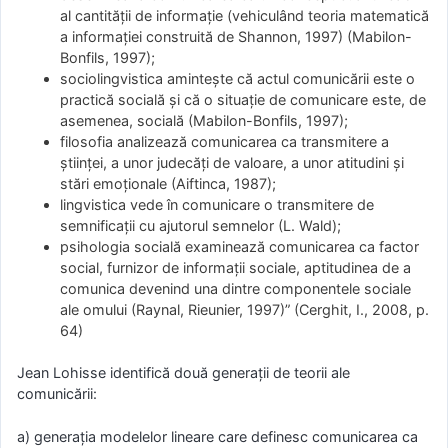
al cantităţii de informaţie (vehiculând teoria matematică
a informaţiei construită de Shannon, 1997) (Mabilon-
Bonfils, 1997);
sociolingvistica aminteşte că actul comunicării este o
practică socială şi că o situaţie de comunicare este, de
asemenea, socială (Mabilon-Bonfils, 1997);
filosofia analizează comunicarea ca transmitere a
ştiinţei, a unor judecăţi de valoare, a unor atitudini şi
stări emoţionale (Aiftinca, 1987);
lingvistica vede în comunicare o transmitere de
semnificaţii cu ajutorul semnelor (L. Wald);
psihologia socială examinează comunicarea ca factor
social, furnizor de informaţii sociale, aptitudinea de a
comunica devenind una dintre componentele sociale
ale omului (Raynal, Rieunier, 1997)” (Cerghit, I., 2008, p.
64)
Jean Lohisse identifică două generaţii de teorii ale
comunicării:
a) generaţia modelelor lineare care definesc comunicarea ca