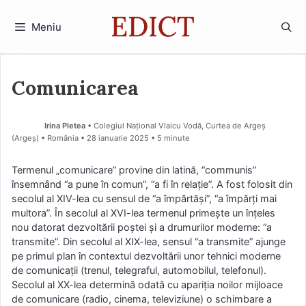
Sari
la
Meniu
conținut
Comunicarea
Irina Pletea
• Colegiul Național Vlaicu Vodă, Curtea de Argeș
(Argeş) • România
28 ianuarie 2025
• 5 minute
Termenul „comunicare” provine din latină, “communis”
însemnând “a pune în comun”, “a fi în relaţie”. A fost folosit din
secolul al XIV-lea cu sensul de “a împărtăşi”, “a împărţi mai
multora”. În secolul al XVI-lea termenul primeşte un înţeles
nou datorat dezvoltării poştei şi a drumurilor moderne: “a
transmite”. Din secolul al XIX-lea, sensul “a transmite” ajunge
pe primul plan în contextul dezvoltării unor tehnici moderne
de comunicaţii (trenul, telegraful, automobilul, telefonul).
Secolul al XX-lea determină odată cu apariţia noilor mijloace
de comunicare (radio, cinema, televiziune) o schimbare a