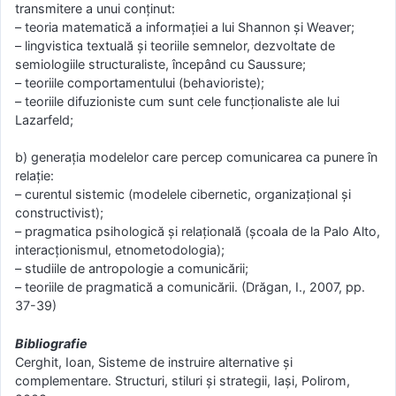
transmitere a unui conţinut:
– teoria matematică a informaţiei a lui Shannon şi Weaver;
– lingvistica textuală şi teoriile semnelor, dezvoltate de
semiologiile structuraliste, începând cu Saussure;
– teoriile comportamentului (behavioriste);
– teoriile difuzioniste cum sunt cele funcţionaliste ale lui
Lazarfeld;
b) generaţia modelelor care percep comunicarea ca punere în
relaţie:
– curentul sistemic (modelele cibernetic, organizațional şi
constructivist);
– pragmatica psihologică şi relaţională (şcoala de la Palo Alto,
interacţionismul, etnometodologia);
– studiile de antropologie a comunicării;
– teoriile de pragmatică a comunicării. (Drăgan, I., 2007, pp.
37-39)
Bibliografie
Cerghit, Ioan, Sisteme de instruire alternative și
complementare. Structuri, stiluri și strategii, Iaşi, Polirom,