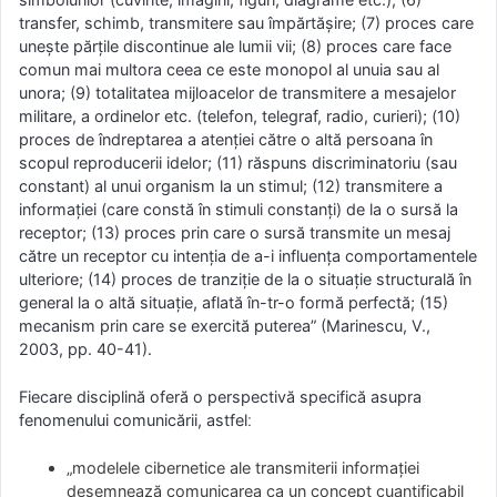
transfer, schimb, transmitere sau împărtăşire; (7) proces care
uneşte părţile discontinue ale lumii vii; (8) proces care face
comun mai multora ceea ce este monopol al unuia sau al
unora; (9) totalitatea mijloacelor de transmitere a mesajelor
militare, a ordinelor etc. (telefon, telegraf, radio, curieri); (10)
proces de îndreptarea a atenţiei către o altă persoana în
scopul reproducerii idelor; (11) răspuns discriminatoriu (sau
constant) al unui organism la un stimul; (12) transmitere a
informaţiei (care constă în stimuli constanţi) de la o sursă la
receptor; (13) proces prin care o sursă transmite un mesaj
către un receptor cu intenţia de a-i influenţa comportamentele
ulteriore; (14) proces de tranziţie de la o situaţie structurală în
general la o altă situaţie, aflată în-tr-o formă perfectă; (15)
mecanism prin care se exercită puterea” (Marinescu, V.,
2003, pp. 40-41).
Fiecare disciplină oferă o perspectivă specifică asupra
fenomenului comunicării, astfelː
„modelele cibernetice ale transmiterii informaţiei
desemnează comunicarea ca un concept cuantificabil