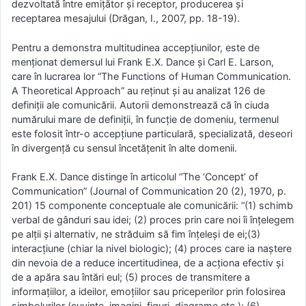
dezvoltată între emiţător şi receptor, producerea şi
receptarea mesajului (Drăgan, I., 2007, pp. 18-19).
Pentru a demonstra multitudinea accepţiunilor, este de
menţionat demersul lui Frank E.X. Dance şi Carl E. Larson,
care în lucrarea lor “The Functions of Human Communication.
A Theoretical Approach” au reţinut şi au analizat 126 de
definiţii ale comunicării. Autorii demonstrează că în ciuda
numărului mare de definiţii, în funcţie de domeniu, termenul
este folosit într-o accepţiune particulară, specializată, deseori
în divergenţă cu sensul încetăţenit în alte domenii.
Frank E.X. Dance distinge în articolul “The ‘Concept’ of
Communication” (Journal of Communication 20 (2), 1970, p.
201) 15 componente conceptuale ale comunicării: “(1) schimb
verbal de gânduri sau idei; (2) proces prin care noi îi înţelegem
pe alţii şi alternativ, ne străduim să fim înţeleşi de ei;(3)
interacţiune (chiar la nivel biologic); (4) proces care ia naştere
din nevoia de a reduce incertitudinea, de a acţiona efectiv şi
de a apăra sau întări eul; (5) proces de transmitere a
informaţiilor, a ideilor, emoţiilor sau priceperilor prin folosirea
simbolurilor (cuvinte, imagini, figuri, diagrame etc.); (6)