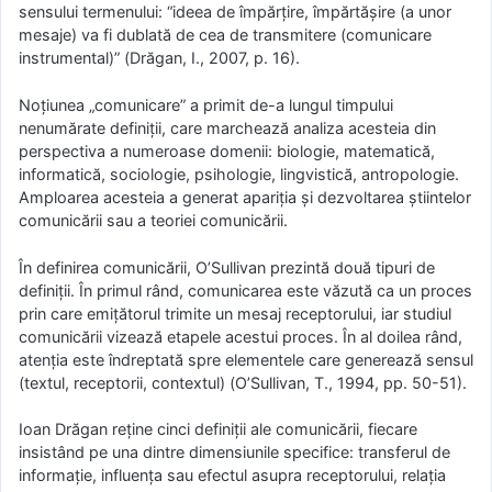
sensului termenului: “ideea de împărţire, împărtăşire (a unor
mesaje) va fi dublată de cea de transmitere (comunicare
instrumental)” (Drăgan, I., 2007, p. 16).
Noţiunea „comunicare” a primit de-a lungul timpului
nenumărate definiţii, care marchează analiza acesteia din
perspectiva a numeroase domenii: biologie, matematică,
informatică, sociologie, psihologie, lingvistică, antropologie.
Amploarea acesteia a generat apariţia şi dezvoltarea ştiintelor
comunicării sau a teoriei comunicării.
În definirea comunicării, O’Sullivan prezintă două tipuri de
definiții. În primul rând, comunicarea este văzută ca un proces
prin care emiţătorul trimite un mesaj receptorului, iar studiul
comunicării vizează etapele acestui proces. În al doilea rând,
atenţia este îndreptată spre elementele care generează sensul
(textul, receptorii, contextul) (O’Sullivan, T., 1994, pp. 50-51).
Ioan Drăgan reţine cinci definiţii ale comunicării, fiecare
insistând pe una dintre dimensiunile specifice: transferul de
informaţie, influenţa sau efectul asupra receptorului, relaţia