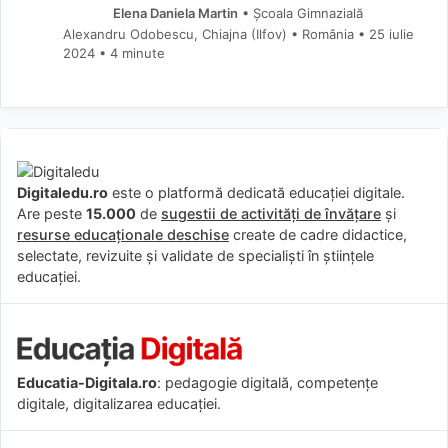
Elena Daniela Martin
• Școala Gimnazială
Alexandru Odobescu, Chiajna (Ilfov) • România
25 iulie
2024
• 4 minute
Digitaledu.ro
este o platformă dedicată educației digitale.
Are peste
15.000
de
sugestii de activități de învățare
și
resurse educaționale deschise
create de cadre didactice,
selectate, revizuite și validate de specialiști în științele
educației.
Educatia-Digitala.ro
: pedagogie digitală, competențe
digitale, digitalizarea educației.