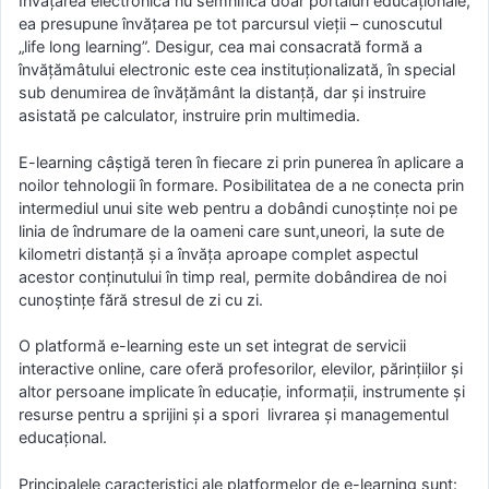
Învăţarea electronică nu semnifică doar portaluri educaţionale,
ea presupune învăţarea pe tot parcursul vieţii – cunoscutul
„life long learning”. Desigur, cea mai consacrată formă a
învăţămâtului electronic este cea instituţionalizată, în special
sub denumirea de învăţământ la distanţă, dar şi instruire
asistată pe calculator, instruire prin multimedia.
E-learning câştigă teren în fiecare zi prin punerea în aplicare a
noilor tehnologii în formare. Posibilitatea de a ne conecta prin
intermediul unui site web pentru a dobândi cunoştinţe noi pe
linia de îndrumare de la oameni care sunt,uneori, la sute de
kilometri distanţă şi a învăţa aproape complet aspectul
acestor conţinutului în timp real, permite dobândirea de noi
cunoştinţe fără stresul de zi cu zi.
O platformă e-learning este un set integrat de servicii
interactive online, care oferă profesorilor, elevilor, părințiilor și
altor persoane implicate în educație, informații, instrumente și
resurse pentru a sprijini și a spori livrarea și managementul
educațional.
Principalele caracteristici ale platformelor de e-learning sunt: