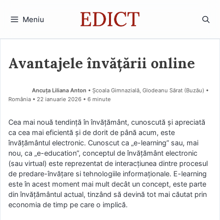
Sari
la
Meniu
conținut
Avantajele învățării online
Ancuța Liliana Anton
• Școala Gimnazială, Glodeanu Sărat (Buzău) •
România
22 ianuarie 2026
• 6 minute
Cea mai nouă tendinţă în învăţământ, cunoscută şi apreciată
ca cea mai eficientă şi de dorit de până acum, este
învăţământul electronic. Cunoscut ca „e-learning” sau, mai
nou, ca „e-education”, conceptul de învăţământ electronic
(sau virtual) este reprezentat de interacţiunea dintre procesul
de predare-învăţare si tehnologiile informaţionale. E-learning
este în acest moment mai mult decât un concept, este parte
din învăţământul actual, tinzând să devină tot mai căutat prin
economia de timp pe care o implică.