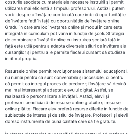
costurile asociate cu materialele necesare instruirii şi permit
utilizarea mai eficientă a timpului profesorului. Astăzi, putem
vorbi despre o învățare combinată care îmbină oportunitățile
de învățare față în față cu oportunitățile de învățare online.
Gradul în care are loc învățarea online și modul în care este
integrată în curriculum pot varia în funcție de școli. Strategia
de combinare a învățării online cu instruirea școlară faţă în
faţă este utilă pentru a adapta diversele stiluri de învățare ale
cursanţilor şi pentru a le permite fiecărui cursant să studieze
în ritmul propriu.
Resursele online permit revoluționarea sistemului educațional,
nu numai pentru că sunt convenabile și accesibile, ci pentru
că permit ca întregul proces de predare și învățare să devină
mai mai interesant și adaptat elevului digital. Astfel, se
realizează o personalizare a învățării. Astăzi, elevii şi
profesorii beneficiază de resurse online gratuite și resurse
online plătite. Fiecare elev preferă resurse diferite în funcție de
subiectele de interes și de stilul de învățare. Profesorii şi elevii
doresc instrumente de bună calitate care să fie gratuite.