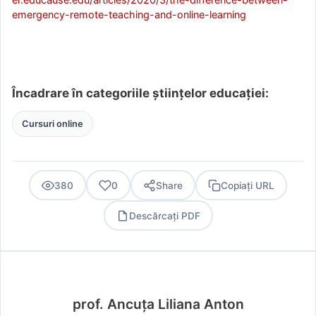
emergency-remote-teaching-and-online-learning
Încadrare în categoriile științelor educației:
Cursuri online
380
0
Share
Copiați URL
Descărcați PDF
PDF
prof. Ancuța Liliana Anton