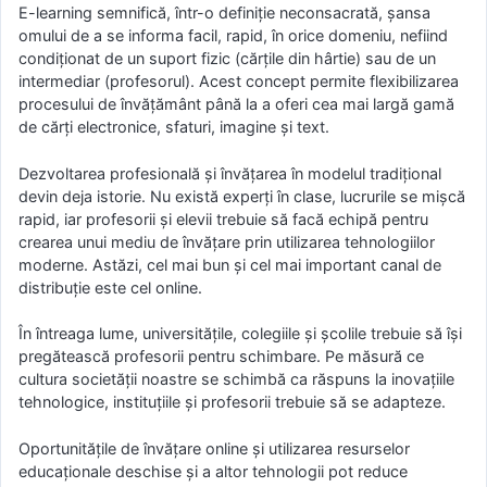
E-learning semnifică, într-o definiţie neconsacrată, şansa
omului de a se informa facil, rapid, în orice domeniu, nefiind
condiţionat de un suport fizic (cărţile din hârtie) sau de un
intermediar (profesorul). Acest concept permite flexibilizarea
procesului de învăţământ până la a oferi cea mai largă gamă
de cărţi electronice, sfaturi, imagine şi text.
Dezvoltarea profesională şi învăţarea în modelul tradițional
devin deja istorie. Nu există experţi în clase, lucrurile se mişcă
rapid, iar profesorii şi elevii trebuie să facă echipă pentru
crearea unui mediu de învățare prin utilizarea tehnologiilor
moderne. Astăzi, cel mai bun și cel mai important canal de
distribuție este cel online.
În întreaga lume, universitățile, colegiile şi şcolile trebuie să îşi
pregătească profesorii pentru schimbare. Pe măsură ce
cultura societăţii noastre se schimbă ca răspuns la inovațiile
tehnologice, instituțiile și profesorii trebuie să se adapteze.
Oportunitățile de învățare online și utilizarea resurselor
educaționale deschise și a altor tehnologii pot reduce