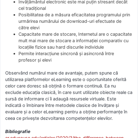
Învățământul electronic este mai puțin stresant decât
cel tradițional
Posibilitatea de a măsura eficacitatea programului prin
urmărirea numărului de download-uri efectuate de
către elevi
Capacitate mare de stocare, Internetul are o capacitate
mult mai mare de stocare a informației comparativ cu
locațiile fizice sau hard discurile individule
Permite interacțiune sincronă și asincronă între
profesor și elevi
Observând numărul mare de avantaje, putem spune că
utilizarea platformelor eLearning este o oportunitate oferită
celor care doresc să obțină o formare continuă. Ea nu
exclude educația clasică, în care sunt utilizate obiecte reale ca
sursă de informare ci îi adaugă resursele virtuale. Este
indicată o îmbinare între metodele clasice de învățare și
evaluare și a celor eLearning pentru a obține performanțe în
ceea ce privește dezvoltarea competențelor elevilor.
Bibliografie
er.educause.edu/articles/2020/3/the-difference-between-