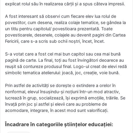
explicat rolul său în realizarea cărții și a spus câteva impresii.
A fost interesant să observi cum fiecare elev lua rolul de
povestitor, cum desena, realiza colaje tematice, se gândea la
un titlu pentru capitolul/ povestioara prezentată. Toate
povestioarele, desenele, colajele au devenit pagini din Cartea
Fericirii, care s-a scris sub ochii noștri, încet, încet.
S-a votat care a fost cel mai bun capitol sau cea mai bună
pagină de carte. La final, toți au fost învingători deoarece au
reușit să contureze produsul final. Logo-ul creat de elevi redă
simbolic tematica atelierului: joacă, joc, creație, voie bună.
Prin astfel de activități se dorește o extindere a orelor în
nonformal, elevul însușindu-și noțiuni într-un mod atractiv,
lucrează în grup, socializează, își exprimă emoțiile, trăirile. Se
învață prin joc și astfel și elevii care au probleme de
acomodare, integrare, în acest mod sunt valorificați.
Încadrare în categoriile științelor educației: