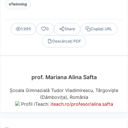
eTwinning
1.995
0
Share
Copiați URL
Descărcați PDF
PDF
prof. Mariana Alina Safta
Școala Gimnazială Tudor Vladimirescu, Târgoviște
(Dâmboviţa), România
Profil iTeach:
iteach.ro/profesor/alina.safta