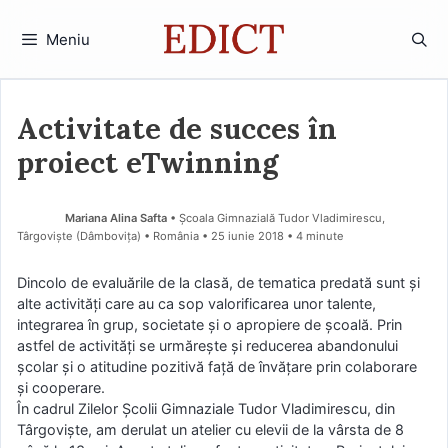
Sari
la
Meniu
conținut
Activitate de succes în
proiect eTwinning
Mariana Alina Safta
• Școala Gimnazială Tudor Vladimirescu,
Târgoviște (Dâmboviţa) • România
25 iunie 2018
• 4 minute
Dincolo de evaluările de la clasă, de tematica predată sunt și
alte activități care au ca sop valorificarea unor talente,
integrarea în grup, societate și o apropiere de școală. Prin
astfel de activități se urmărește și reducerea abandonului
școlar și o atitudine pozitivă față de învățare prin colaborare
și cooperare.
În cadrul Zilelor Școlii Gimnaziale Tudor Vladimirescu, din
Târgoviște, am derulat un atelier cu elevii de la vârsta de 8