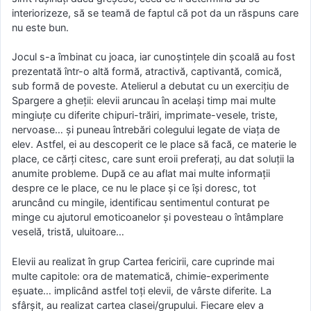
interiorizeze, să se teamă de faptul că pot da un răspuns care
nu este bun.
Jocul s-a îmbinat cu joaca, iar cunoștințele din școală au fost
prezentată într-o altă formă, atractivă, captivantă, comică,
sub formă de poveste. Atelierul a debutat cu un exercițiu de
Spargere a gheții: elevii aruncau în același timp mai multe
mingiuțe cu diferite chipuri-trăiri, imprimate-vesele, triste,
nervoase… și puneau întrebări colegului legate de viața de
elev. Astfel, ei au descoperit ce le place să facă, ce materie le
place, ce cărți citesc, care sunt eroii preferați, au dat soluții la
anumite probleme. După ce au aflat mai multe informații
despre ce le place, ce nu le place și ce își doresc, tot
aruncând cu mingile, identificau sentimentul conturat pe
minge cu ajutorul emoticoanelor și povesteau o întâmplare
veselă, tristă, uluitoare…
Elevii au realizat în grup Cartea fericirii, care cuprinde mai
multe capitole: ora de matematică, chimie-experimente
eșuate… implicând astfel toți elevii, de vârste diferite. La
sfârșit, au realizat cartea clasei/grupului. Fiecare elev a