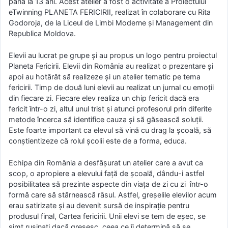
până la 13 ani. Acest atelier a fost o activitate a Proiectului
eTwinning PLANETA FERICIRII, realizat în colaborare cu Rita
Godoroja, de la Liceul de Limbi Moderne și Management din
Republica Moldova.
Elevii au lucrat pe grupe și au propus un logo pentru proiectul
Planeta Fericirii. Elevii din România au realizat o prezentare și
apoi au hotărât să realizeze și un atelier tematic pe tema
fericirii. Timp de două luni elevii au realizat un jurnal cu emoții
din fiecare zi. Fiecare elev realiza un chip fericit dacă era
fericit într-o zi, altul unul trist și atunci profesorul prin diferite
metode încerca să identifice cauza și să găsească soluții.
Este foarte important ca elevul să vină cu drag la școală, să
conștientizeze că rolul școlii este de a forma, educa.
Echipa din România a desfășurat un atelier care a avut ca
scop, o apropiere a elevului față de școală, dându-i astfel
posibilitatea să prezinte aspecte din viața de zi cu zi într-o
formă care să stârnească râsul. Astfel, greșelile elevilor acum
erau satirizate și au devenit sursă de inspirație pentru
produsul final, Cartea fericirii. Unii elevi se tem de eșec, se
simt rușinați dacă greșesc, ceea ce îi determină să se