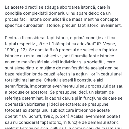
La aceste direcţii se adaugă abordarea istorică, care în
condiţiile complexităţii domeniului nu apare deloc ca un
proces facil. Istoria comunicării de masa menţine concepte
specifice cunoaşterii istorice, precum fapt istoric, eveniment.
Pentru a fi considerat fapt istoric, o primă condiţie ar fi ca
faptul respectiv „să se fi întâmplat cu adevărat” (P. Veyne,
1999, p 12). Se constată că procesul de selecţie a faptelor
istorice nu este unul obiectiv: „pot fi numite fapte istorice
anumite manifestări ale vieţii indivizilor şi a societăţii, care
sunt alese dintr-o mulţime de manifestări de acelaşi gen pe
baza relaţiilor lor de cauză-efect şi a acţiunii lor în cadrul unei
totalităţi mai ample. Criteriul alegerii îl constituie aici
semnificaţia, importanţa evenimentului sau procesului dat sau
a produselor acestora. Se presupune, deci, un sistem de
referinţă determinat, în cadrul căruia şi în funcţiune de care se
operează valorizarea şi deci selectarea; se presupune
totodată existenţa unui subiect care întreprinde aceste
operaţii” (A. Schaff, 1982, p. 244) Acelaşi eveniment poate fi
sau nu considerat fapt istoric, în funcţie de demersul istoric
realizat (istorie politică, culturală, a comunicării de masă) sau