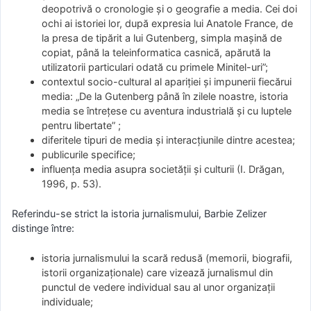
deopotrivă o cronologie şi o geografie a media. Cei doi
ochi ai istoriei lor, după expresia lui Anatole France, de
la presa de tipărit a lui Gutenberg, simpla maşină de
copiat, până la teleinformatica casnică, apărută la
utilizatorii particulari odată cu primele Minitel-uri”;
contextul socio-cultural al apariţiei şi impunerii fiecărui
media: „De la Gutenberg până în zilele noastre, istoria
media se întreţese cu aventura industrială şi cu luptele
pentru libertate” ;
diferitele tipuri de media şi interacţiunile dintre acestea;
publicurile specifice;
influenţa media asupra societăţii şi culturii (I. Drăgan,
1996, p. 53).
Referindu-se strict la istoria jurnalismului, Barbie Zelizer
distinge între:
istoria jurnalismului la scară redusă (memorii, biografii,
istorii organizaţionale) care vizează jurnalismul din
punctul de vedere individual sau al unor organizaţii
individuale;