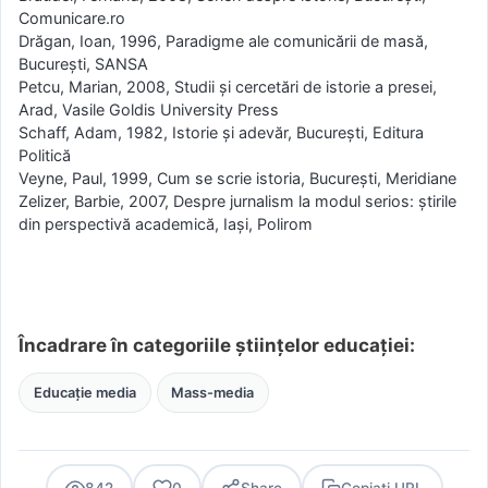
Comunicare.ro
Drăgan, Ioan, 1996, Paradigme ale comunicării de masă,
Bucureşti, SANSA
Petcu, Marian, 2008, Studii şi cercetări de istorie a presei,
Arad, Vasile Goldis University Press
Schaff, Adam, 1982, Istorie şi adevăr, Bucureşti, Editura
Politică
Veyne, Paul, 1999, Cum se scrie istoria, Bucureşti, Meridiane
Zelizer, Barbie, 2007, Despre jurnalism la modul serios: ştirile
din perspectivă academică, Iaşi, Polirom
Încadrare în categoriile științelor educației:
Educație media
Mass-media
842
0
Share
Copiați URL