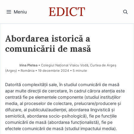
Sari
la
Meniu
conținut
Abordarea istorică a
comunicării de masă
Irina Pletea
• Colegiul Național Vlaicu Vodă, Curtea de Argeș
(Argeş) • România
19 decembrie 2024
• 5 minute
Datorită complexităţii sale, în studiul comunicării de masă
apar multe direcţii de cercetare, în cadrul cărora atenţia este
centrată fie pe elementele componente (studiul instituţiilor
media, al proceselor de colectare, prelucrare/producere şi
difuzare, al publicului/audienţei, abordarea lingvistică şi
semiotică, abordarea socio-psihologică), fie pe funcţiile
comunicării de masă (abordarea funcţionalistă), fie pe
efectele comunicării de masă (studiul impactului media).