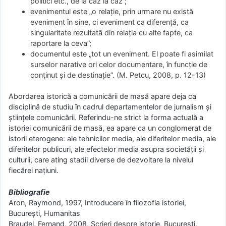
politici etc., de la caz la caz”;
evenimentul este „o relaţie, prin urmare nu există
eveniment în sine, ci eveniment ca diferenţă, ca
singularitate rezultată din relaţia cu alte fapte, ca
raportare la ceva”;
documentul este „tot un eveniment. El poate fi asimilat
surselor narative ori celor documentare, în funcţie de
conţinut şi de destinaţie”. (M. Petcu, 2008, p. 12-13)
Abordarea istorică a comunicării de masă apare deja ca
disciplină de studiu în cadrul departamentelor de jurnalism şi
ştiinţele comunicării. Referindu-ne strict la forma actuală a
istoriei comunicării de masă, ea apare ca un conglomerat de
istorii eterogene: ale tehnicilor media, ale diferitelor media, ale
diferitelor publicuri, ale efectelor media asupra societăţii şi
culturii, care ating stadii diverse de dezvoltare la nivelul
fiecărei naţiuni.
Bibliografie
Aron, Raymond, 1997, Introducere în filozofia istoriei,
Bucureşti, Humanitas
Braudel, Fernand, 2008, Scrieri despre istorie, Bucureşti,