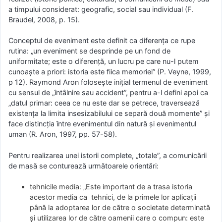
a timpului considerat: geografic, social sau individual (F.
Braudel, 2008, p. 15).
Conceptul de eveniment este definit ca diferenţa ce rupe
rutina: „un eveniment se desprinde pe un fond de
uniformitate; este o diferenţă, un lucru pe care nu-l putem
cunoaşte a priori: istoria este fiica memoriei” (P. Veyne, 1999,
p 12). Raymond Aron foloseşte iniţial termenul de eveniment
cu sensul de „întâlnire sau accident”, pentru a-l defini apoi ca
„datul primar: ceea ce nu este dar se petrece, traversează
existenţa la limita insesizabilului ce separă două momente” şi
face distincţia între evenimentul din natură şi evenimentul
uman (R. Aron, 1997, pp. 57-58).
Pentru realizarea unei istorii complete, „totale”, a comunicării
de masă se conturează următoarele orientări:
tehnicile media: „Este important de a trasa istoria
acestor media ca tehnici, de la primele lor aplicaţii
până la adoptarea lor de către o societate determinată
şi utilizarea lor de către oamenii care o compun: este