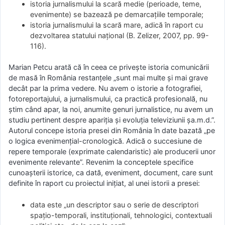
istoria jurnalismului la scară medie (perioade, teme,
evenimente) se bazează pe demarcaţiile temporale;
istoria jurnalismului la scară mare, adică în raport cu
dezvoltarea statului naţional (B. Zelizer, 2007, pp. 99-
116).
Marian Petcu arată că în ceea ce priveşte istoria comunicării
de masă în România restanţele „sunt mai multe şi mai grave
decât par la prima vedere. Nu avem o istorie a fotografiei,
fotoreportajului, a jurnalismului, ca practică profesională, nu
ştim când apar, la noi, anumite genuri jurnalistice, nu avem un
studiu pertinent despre apariţia şi evoluţia televiziunii şa.m.d.”.
Autorul concepe istoria presei din România în date bazată „pe
o logica evenimenţial-cronologică. Adică o succesiune de
repere temporale (exprimate calendaristic) ale producerii unor
evenimente relevante”. Revenim la conceptele specifice
cunoaşterii istorice, ca dată, eveniment, document, care sunt
definite în raport cu proiectul iniţiat, al unei istorii a presei:
data este „un descriptor sau o serie de descriptori
spaţio-temporali, instituţionali, tehnologici, contextuali