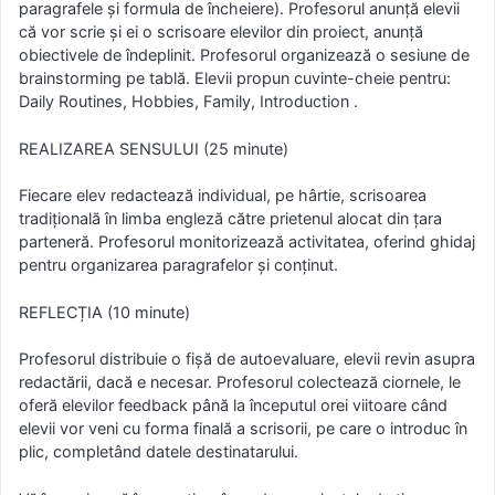
paragrafele și formula de încheiere). Profesorul anunță elevii
că vor scrie și ei o scrisoare elevilor din proiect, anunță
obiectivele de îndeplinit. Profesorul organizează o sesiune de
brainstorming pe tablă. Elevii propun cuvinte-cheie pentru:
Daily Routines, Hobbies, Family, Introduction .
REALIZAREA SENSULUI (25 minute)
Fiecare elev redactează individual, pe hârtie, scrisoarea
tradițională în limba engleză către prietenul alocat din țara
parteneră. Profesorul monitorizează activitatea, oferind ghidaj
pentru organizarea paragrafelor și conținut.
REFLECȚIA (10 minute)
Profesorul distribuie o fișă de autoevaluare, elevii revin asupra
redactării, dacă e necesar. Profesorul colectează ciornele, le
oferă elevilor feedback până la începutul orei viitoare când
elevii vor veni cu forma finală a scrisorii, pe care o introduc în
plic, completând datele destinatarului.