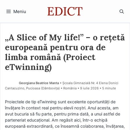
Sari
la
Meniu
conținut
„A Slice of My life!” – o rețetă
europeană pentru ora de
limba română (Proiect
eTwinning)
Georgiana Beatrice Manta
• Școala Gimnazială Nr. 4 Elena Donici
Cantacuzino, Pucioasa (Dâmboviţa) • România
9 iulie 2026
• 5 minute
Proiectele de tip eTwinning sunt excelente oportunități de
învățare în context real pentru elevii noștri. Anul acesta, am
avut bucuria să fiu parte, pentru prima dată, a unui astfel de
parteneriat educațional. Am regăsit aici, într-o echipă
europeană extraordinară, ce înseamnă colaborarea, învățarea,