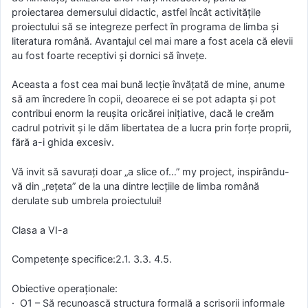
proiectarea demersului didactic, astfel încât activitățile
proiectului să se integreze perfect în programa de limba și
literatura română. Avantajul cel mai mare a fost acela că elevii
au fost foarte receptivi și dornici să învețe.
Aceasta a fost cea mai bună lecție învățată de mine, anume
să am încredere în copii, deoarece ei se pot adapta și pot
contribui enorm la reușita oricărei inițiative, dacă le creăm
cadrul potrivit și le dăm libertatea de a lucra prin forțe proprii,
fără a-i ghida excesiv.
Vă invit să savurați doar „a slice of…” my project, inspirându-
vă din „rețeta” de la una dintre lecțiile de limba română
derulate sub umbrela proiectului!
Clasa a VI-a
Competențe specifice:2.1. 3.3. 4.5.
Obiective operaționale:
· O1 – Să recunoască structura formală a scrisorii informale