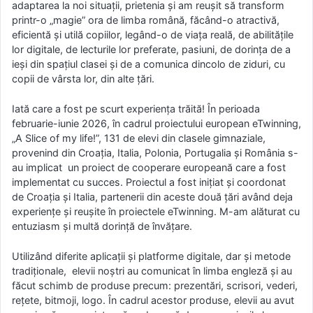
adaptarea la noi situații, prietenia și am reușit să transform
printr-o „magie” ora de limba română, făcând-o atractivă,
eficientă și utilă copiilor, legând-o de viața reală, de abilitățile
lor digitale, de lecturile lor preferate, pasiuni, de dorința de a
ieși din spațiul clasei și de a comunica dincolo de ziduri, cu
copii de vârsta lor, din alte țări.
Iată care a fost pe scurt experiența trăită! În perioada
februarie-iunie 2026, în cadrul proiectului european eTwinning,
„A Slice of my life!”, 131 de elevi din clasele gimnaziale,
provenind din Croația, Italia, Polonia, Portugalia și România s-
au implicat un proiect de cooperare europeană care a fost
implementat cu succes. Proiectul a fost inițiat și coordonat
de Croația și Italia, partenerii din aceste două țări având deja
experiențe și reușite în proiectele eTwinning. M-am alăturat cu
entuziasm și multă dorință de învățare.
Utilizând diferite aplicații și platforme digitale, dar și metode
tradiționale, elevii noștri au comunicat în limba engleză și au
făcut schimb de produse precum: prezentări, scrisori, vederi,
rețete, bitmoji, logo. În cadrul acestor produse, elevii au avut