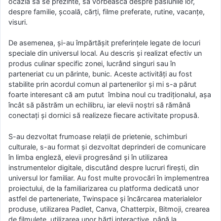
ocazia să se prezinte, să vorbească despre pasiunile lor,
despre familie, școală, cărți, filme preferate, rutine, vacanțe,
visuri.
De asemenea, și-au împărtășit preferințele legate de locuri
speciale din universul local. Au descris și realizat efectiv un
produs culinar specific zonei, lucrând singuri sau în
parteneriat cu un părinte, bunic. Aceste activități au fost
stabilite prin acordul comun al partenerilor și mi s-a părut
foarte interesant că am putut îmbina noul cu tradiționalul, așa
încât să păstrăm un echilibru, iar elevii noștri să rămână
conectați și dornici să realizeze fiecare activitate propusă.
S-au dezvoltat frumoase relații de prietenie, schimburi
culturale, s-au format și dezvoltat deprinderi de comunicare
în limba engleză, elevii progresând și în utilizarea
instrumentelor digitale, discutând despre lucruri firești, din
universul lor familiar. Au fost multe provocări în implementrea
proiectului, de la familiarizarea cu platforma dedicată unor
astfel de parteneriate, Twinspace și încărcarea materialelor
produse, utilizarea Padlet, Canva, Chatterpix, Bitmoji, crearea
de filmulețe, utilizarea unor hărți interactive, până la