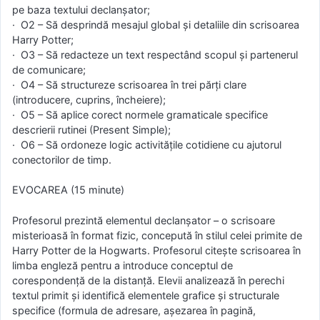
pe baza textului declanșator;
· O2 – Să desprindă mesajul global și detaliile din scrisoarea
Harry Potter;
· O3 – Să redacteze un text respectând scopul și partenerul
de comunicare;
· O4 – Să structureze scrisoarea în trei părți clare
(introducere, cuprins, încheiere);
· O5 – Să aplice corect normele gramaticale specifice
descrierii rutinei (Present Simple);
· O6 – Să ordoneze logic activitățile cotidiene cu ajutorul
conectorilor de timp.
EVOCAREA (15 minute)
Profesorul prezintă elementul declanșator – o scrisoare
misterioasă în format fizic, concepută în stilul celei primite de
Harry Potter de la Hogwarts. Profesorul citește scrisoarea în
limba engleză pentru a introduce conceptul de
corespondență de la distanță. Elevii analizează în perechi
textul primit și identifică elementele grafice și structurale
specifice (formula de adresare, așezarea în pagină,