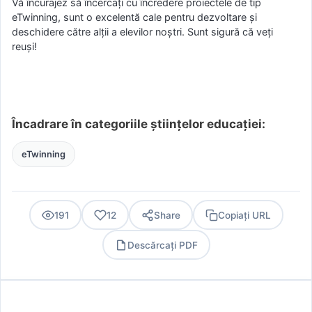
Vă încurajez să încercați cu încredere proiectele de tip
eTwinning, sunt o excelentă cale pentru dezvoltare și
deschidere către alții a elevilor noștri. Sunt sigură că veți
reuși!
Încadrare în categoriile științelor educației:
eTwinning
191
12
Share
Copiați URL
Descărcați PDF
PDF