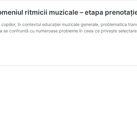
domeniul ritmicii muzicale – etapa prenotaţie
opiilor, în contextul educaţiei muzicale generale, problematica trans
area se confruntă cu numeroase probleme în ceea ce priveşte selectare
gii
ice
bilitate
iul
i
ale
aţiei
ea