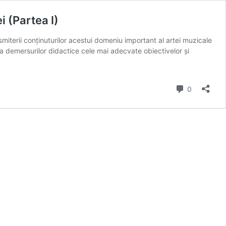
i (Partea I)
miterii conţinuturilor acestui domeniu important al artei muzicale
a demersurilor didactice cele mai adecvate obiectivelor şi
comentarii
0