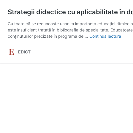
Strategii didactice cu aplicabilitate în 
Cu toate că se recunoaşte unanim importanţa educaţiei ritmice a c
este insuficient tratată în bibliografia de specialitate. Educato
Strate
conţinuturilor precizate în programa de …
Continuă lectura
didact
cu
EDICT
aplica
în
domen
ritmici
muzic
–
etapa
prenot
(Part
I)